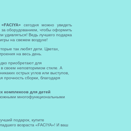
я
«FACIYA»
сегодня можно увидеть
 за оборудованием, чтобы оформить
ли удивляться! Ведь лучшего подарка
 игры на свежем воздухе!
торые так любят дети. Цветах,
роения на весь день.
едко приобретают для
 в своем неповторимом стиле. А
никаких острых углов или выступов,
ая прочность сборки, благодаря
х комплексов для детей
 сложными многофункциональными
учший подарок, купите
младшего возраста «FACIYA»! И ваш