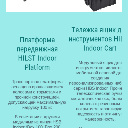
Тележка-ящик дл
инструментов HILS
Платформа
Indoor Cart
передвижная
HILST Indoor
Модульный ящик для
Platform
инструментов, является
мобильной основой для
создания
Транспортная платформа
персонализированных набор
оснащена вращающимися
серии HBS Indoor. Прочная
колесами с тормозами и
телескопическая ручка,
прочной конструкцией,
металлическая ось, больши
допускающей максимальную
колеса с резиновым
нагрузку 100 кг.
покрытием, гарантируют
надежность и отличную
В сочетании с другими
маневренность.
модулями из линии HSB
Indoor (Box 100, Box 200,